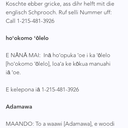
Koschte ebber gricke, ass dihr helft mit die
englisch Schprooch. Ruf selli Nummer uff:
Call 1-215-481-3926
hoʻokomo ʻōlelo
E NĀNĀ MAI: Inā hoʻopuka ʻoe i ka ʻōlelo
[hoʻokomo ʻōlelo], loaʻa ke kōkua manuahi
iā ʻoe.
E kelepona iā 1-215-481-3926
Adamawa
MAANDO: To a waawi [Adamawa], e woodi