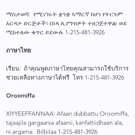
ማስታወሻ: የሚናገሩት ቋንቋ ኣማርኛ ከሆነ የትርጉም
እርዳታ ድርጅቶች፣ በነጻ ሊያግዝዎት ተዘጋጀተዋል፡ ወደ
ሚከተለው ቁጥር ይደውሉ 1-215-481-3926
ภาษาไทย
เรียน: ถ้าคุณพูดภาษาไทยคุณสามารถใช้บริการ
ช่วยเหลือทางภาษาได้ฟรี โทร 1-215-481-3926
Oroomiffa
XIYYEEFFANNAA: Afaan dubbattu Oroomiffa,
tajaajila gargaarsa afaanii, kanfaltiidhaan ala,
ni argama. Bilbilaa 1-215-481-3926