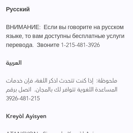
Русский
ВНИМАНИЕ: Если вы говорите на русском
языке, то вам доступны бесплатные услуги
перевода. Звоните 1-215-481-3926
العربية
ملحوظة: إذا كنت تتحدث اذكر اللغة، فإن خدمات
المساعدة اللغوية تتوافر لك بالمجان. اتصل برقم
215-481-3926
Kreyòl Ayisyen