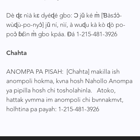
Dè ɖɛ nìà kɛ dyéɖé gbo: Ɔ jǔ ké m̀ [Ɓàsɔ́ɔ̀-
wùɖù-po-nyɔ̀] jǔ ní, nìí, à wuɖu kà kò ɖò po-
poɔ̀ ɓɛ́ìn m̀ gbo kpáa. Ɖá 1-215-481-3926
Chahta
ANOMPA PA PISAH: [Chahta] makilla ish
anompoli hokma, kvna hosh Nahollo Anompa
ya pipilla hosh chi tosholahinla. Atoko,
hattak yvmma im anompoli chi bvnnakmvt,
holhtina pa payah: 1-215-481-3926