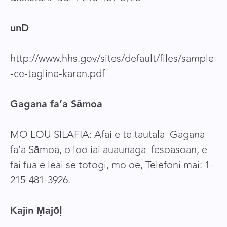
unD
http://www.hhs.gov/sites/default/files/sample
-ce-tagline-karen.pdf
Gagana fa’a Sāmoa
MO LOU SILAFIA: Afai e te tautala Gagana
fa’a Sāmoa, o loo iai auaunaga fesoasoan, e
fai fua e leai se totogi, mo oe, Telefoni mai: 1-
215-481-3926.
Kajin Ṃajōḷ