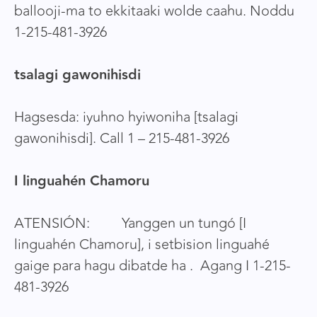
ballooji-ma to ekkitaaki wolde caahu. Noddu
1-215-481-3926
tsalagi gawonihisdi
Hagsesda: iyuhno hyiwoniha [tsalagi
gawonihisdi]. Call 1 – 215-481-3926
I linguahén Chamoru
ATENSIÓN: Yanggen un tungó [I
linguahén Chamoru], i setbision linguahé
gaige para hagu dibatde ha . Agang I 1-215-
481-3926