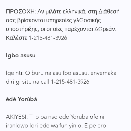
ΠΡΟΣΟΧΗ: Αν μιλάτε ελληνικά, στη διάθεσή
σας βρίσκονται υπηρεσίες γλωσσικής
υποστήριξης, οι οποίες παρέχονται δωρεάν.
Καλέστε 1-215-481-3926
Igbo asusu
Ige nti: O buru na asu Ibo asusu, enyemaka
diri gi site na call 1-215-481-3926
èdè Yorùbá
AKIYESI: Ti o ba nso ede Yoruba ofe ni
iranlowo lori ede wa fun yin o. E pe ero