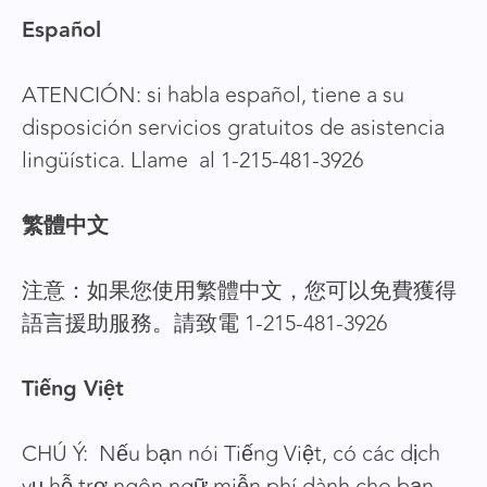
Español
ATENCIÓN: si habla español, tiene a su
disposición servicios gratuitos de asistencia
lingüística. Llame al 1-215-481-3926
繁體中文
注意：如果您使用繁體中文，您可以免費獲得
語言援助服務。請致電 1-215-481-3926
Tiếng Việt
CHÚ Ý: Nếu bạn nói Tiếng Việt, có các dịch
vụ hỗ trợ ngôn ngữ miễn phí dành cho bạn.