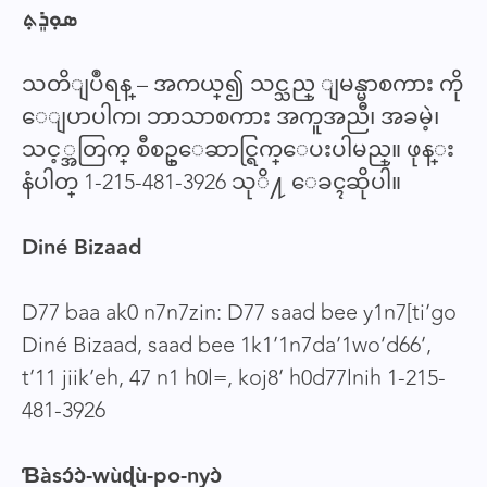
ܣܘܼܪܸܬ݂
သတိျပဳရန္ – အကယ္၍ သင္သည္ ျမန္မာစကား ကို
ေျပာပါက၊ ဘာသာစကား အကူအညီ၊ အခမဲ့၊
သင့္အတြက္ စီစဥ္ေဆာင္ရြက္ေပးပါမည္။ ဖုန္း
နံပါတ္ 1-215-481-3926 သုိ႔ ေခၚဆိုပါ။
Diné Bizaad
D77 baa ak0 n7n7zin: D77 saad bee y1n7[ti’go
Diné Bizaad, saad bee 1k1’1n7da’1wo’d66’,
t’11 jiik’eh, 47 n1 h0l=, koj8’ h0d77lnih 1-215-
481-3926
Ɓàsɔ́ɔ̀-wùɖù-po-nyɔ̀