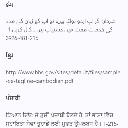
ردُو
خبردار: اگر آپ اردو بولتے ہیں، تو آپ کو زبان کی مدد
کی خدمات مفت میں دستیاب ہیں ۔ کال کریں 1-
215-481-3926
ខ្មែរ
http://www.hhs.gov/sites/default/files/sample
-ce-tagline-cambodian.pdf
ਪੰਜਾਬੀ
ਧਿਆਨ ਦਿਓ: ਜੇ ਤੁਸੀਂ ਪੰਜਾਬੀ ਬੋਲਦੇ ਹੋ, ਤਾਂ ਭਾਸ਼ਾ ਵਿੱਚ
ਸਹਾਇਤਾ ਸੇਵਾ ਤੁਹਾਡੇ ਲਈ ਮੁਫਤ ਉਪਲਬਧ ਹੈ। 1-215-