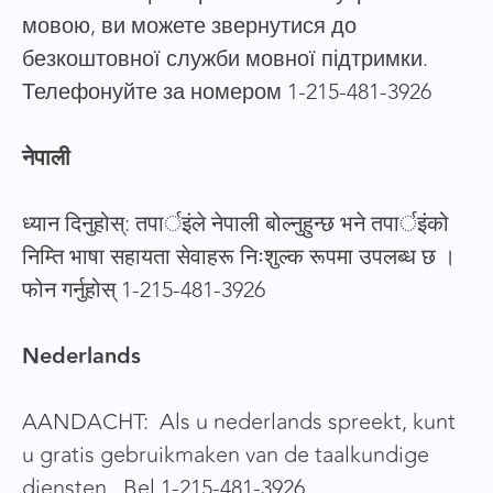
мовою, ви можете звернутися до
безкоштовної служби мовної підтримки.
Телефонуйте за номером 1-215-481-3926
नेपाली
ध्यान दिनुहोस्: तपार्इंले नेपाली बोल्नुहुन्छ भने तपार्इंको
निम्ति भाषा सहायता सेवाहरू निःशुल्क रूपमा उपलब्ध छ ।
फोन गर्नुहोस् 1-215-481-3926
Nederlands
AANDACHT: Als u nederlands spreekt, kunt
u gratis gebruikmaken van de taalkundige
diensten. Bel 1-215-481-3926