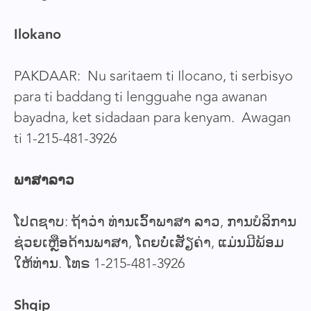
Ilokano
PAKDAAR: Nu saritaem ti Ilocano, ti serbisyo
para ti baddang ti lengguahe nga awanan
bayadna, ket sidadaan para kenyam. Awagan
ti 1-215-481-3926
ພາສາລາວ
ໂປດຊາບ: ຖ້າວ່າ ທ່ານເວົ້າພາສາ ລາວ, ການບໍລິການ
ຊ່ວຍເຫຼືອດ້ານພາສາ, ໂດຍບໍ່ເສັຽຄ່າ, ແມ່ນມີພ້ອມ
ໃຫ້ທ່ານ. ໂທຣ 1-215-481-3926
Shqip