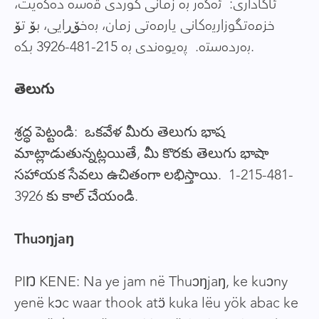
ئاگاداری: ئەگەر بە زمانی کوردی قەسە دەکەیت،
خزمەتگوزاریەکانی یارمەتی زمان، بەخۆڕایی، بۆ تۆ
بەردەستە. پەیوەندی بە 215-481-3926 بکە.
తెలుగు
శ్రద్ధ పెట్టండి: ఒకవేళ మీరు తెలుగు భాష
మాట్లాడుతున్నట్లయితే, మీ కొరకు తెలుగు భాషా
సహాయక సేవలు ఉచితంగా లభిస్తాయి. 1-215-481-
3926 కు కాల్ చేయండి.
Thuɔŋjaŋ
PIŊ KENE: Na ye jam në Thuɔŋjaŋ, ke kuɔny
yenë kɔc waar thook atɔ̈ kuka lëu yök abac ke