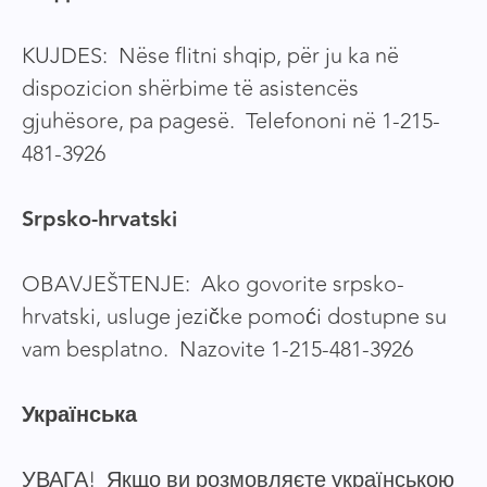
KUJDES: Nëse flitni shqip, për ju ka në
dispozicion shërbime të asistencës
gjuhësore, pa pagesë. Telefononi në 1-215-
481-3926
Srpsko-hrvatski
OBAVJEŠTENJE: Ako govorite srpsko-
hrvatski, usluge jezičke pomoći dostupne su
vam besplatno. Nazovite 1-215-481-3926
Українська
УВАГА! Якщо ви розмовляєте українською