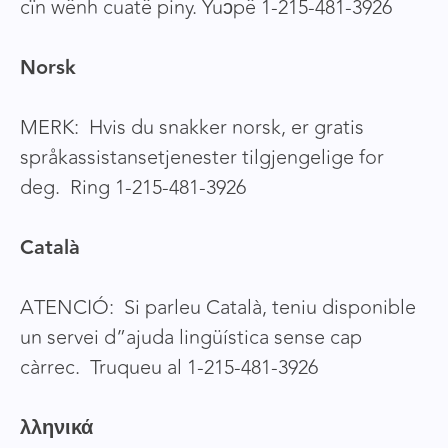
cïn wënh cuatë piny. Yuɔpë 1-215-481-3926
Norsk
MERK: Hvis du snakker norsk, er gratis
språkassistansetjenester tilgjengelige for
deg. Ring 1-215-481-3926
Català
ATENCIÓ: Si parleu Català, teniu disponible
un servei d”ajuda lingüística sense cap
càrrec. Truqueu al 1-215-481-3926
λληνικά