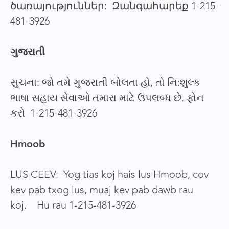
ծառայություններ: Զանգահարեք 1-215-
481-3926
ગુજરાતી
સુચના: જો તમે ગુજરાતી બોલતા હો, તો નિ:શુલ્ક
ભાષા સહાય સેવાઓ તમારા માટે ઉપલબ્ધ છે. ફોન
કરો 1-215-481-3926
Hmoob
LUS CEEV: Yog tias koj hais lus Hmoob, cov
kev pab txog lus, muaj kev pab dawb rau
koj. Hu rau 1-215-481-3926