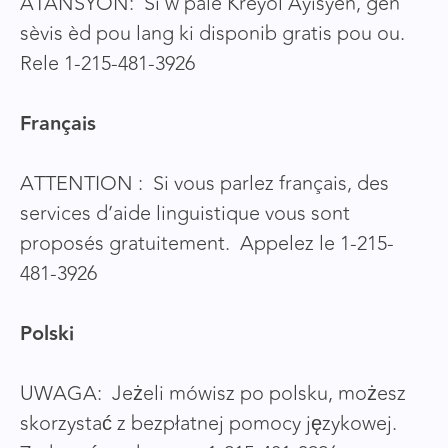
ATANSYON: Si w pale Kreyòl Ayisyen, gen
sèvis èd pou lang ki disponib gratis pou ou.
Rele 1-215-481-3926
Français
ATTENTION : Si vous parlez français, des
services d’aide linguistique vous sont
proposés gratuitement. Appelez le 1-215-
481-3926
Polski
UWAGA: Jeżeli mówisz po polsku, możesz
skorzystać z bezpłatnej pomocy językowej.