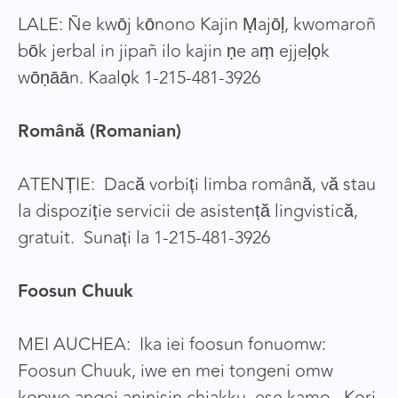
LALE: Ñe kwōj kōnono Kajin Ṃajōḷ, kwomaroñ
bōk jerbal in jipañ ilo kajin ṇe aṃ ejjeḷọk
wōṇāān. Kaalọk 1-215-481-3926
Română (Romanian)
ATENȚIE: Dacă vorbiți limba română, vă stau
la dispoziție servicii de asistență lingvistică,
gratuit. Sunați la 1-215-481-3926
Foosun Chuuk
MEI AUCHEA: Ika iei foosun fonuomw:
Foosun Chuuk, iwe en mei tongeni omw
kopwe angei aninisin chiakku, ese kamo. Kori