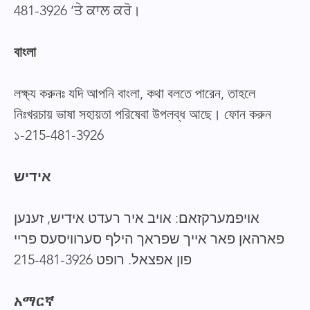
481-3926 ‘ਤੇ ਕਾਲ ਕਰੋ।
বাংলা
লক্ষ্য করুনঃ যদি আপনি বাংলা, কথা বলতে পারেন, তাহলে
নিঃখরচায় ভাষা সহায়তা পরিষেবা উপলব্ধ আছে। ফোন করুন
১-215-481-3926
אידיש
אויפמערקזאם: אויב איר רעדט אידיש, זענען
פארהאן פאר אייך שפראך הילף סערוויסעס פריי
פון אפצאל. רופט 215-481-3926
አማርኛ